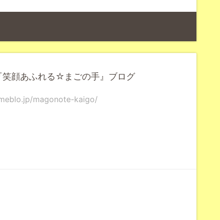
『笑顔あふれる☆まごの手』ブログ
meblo.jp/magonote-kaigo/